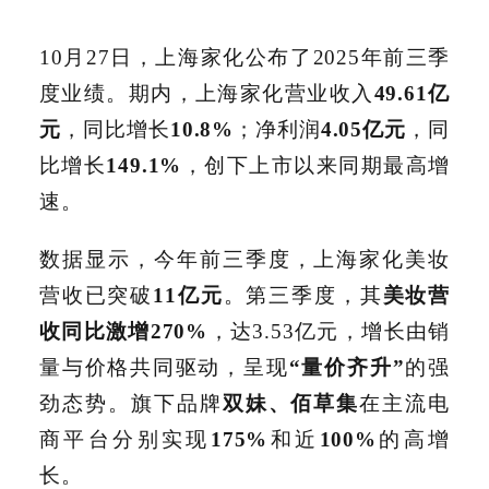
10月27日，上海家化公布了2025年前三季
度业绩。期内，上海家化营业收入
49.61亿
元
，同比增长
10.8%
；净利润
4.05亿元
，同
比增长
149.1%
，创下上市以来同期最高增
速。
数据显示，今年前三季度，上海家化美妆
营收已突破
11亿元
。第三季度，其
美妆营
收同比激增270%
，达3.53亿元，增长由销
量与价格共同驱动，呈现
“量价齐升”
的强
劲态势。旗下品牌
双妹、佰草集
在主流电
商平台分别实现
175%
和近
100%
的高增
长。