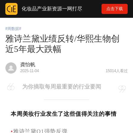
化妆品产业新资源一网打尽
点击下载
#周数据#
雅诗兰黛业绩反转/华熙生物创
近5年最大跌幅
龚怡帆
2025-11-04
15014人看过
为你摘取每周最重要的行业要闻
本周美妆行业发生了这些值得关注的事情
•
雅诗兰黛Q1强势反弹