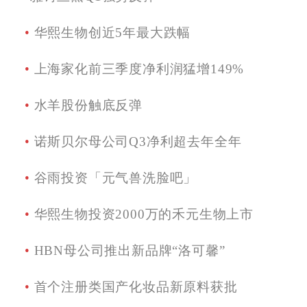
•
华熙生物创近5年最大跌幅
•
上海家化前三季度净利润猛增149%
•
水羊股份触底反弹
•
诺斯贝尔
母公司Q3净利超去年全年
•
谷雨投资「
元气兽洗脸吧
」
•
华熙生物投资2000万的
禾元生物
上市
•
HBN母公司推出新品牌“
洛可馨
”
•
首个注册类国产化妆品新原料获批