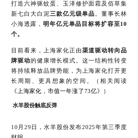
打造六神驱蚊蛋、玉泽修护面霜及佰草集
新七白大白泥
三款亿元级单品
。董事长林
小海透露，
明年亿元单品目标将扩容至10
个。
目前看来，上海家化正由
渠道驱动转向品
牌驱动
的健康增长模式。这一结构性转变
将持续释放品牌势能，为上海家化打开更
长周期、更具想象的空间。（相关阅读
《上海家化，市值一年涨了73亿》
）
水羊股份触底反弹
10月29日，水羊股份发布2025年第三季度
财报。