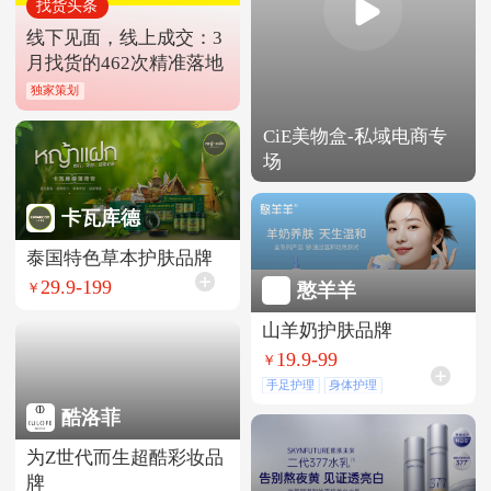
找货头条
线下见面，线上成交：3
月找货的462次精准落地
独家策划
CiE美物盒-私域电商专
场
卡瓦库德
泰国特色草本护肤品牌
29.9-199
憨羊羊
￥
山羊奶护肤品牌
19.9-99
￥
手足护理
身体护理
酷洛菲
为Z世代而生超酷彩妆品
牌