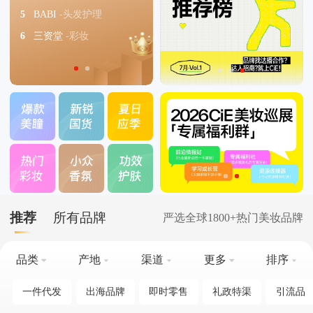
5
BABI
-头发护理
5
识香日纪
-香水香氛
6
三资堂
-彩妆
6
emonster
-香水香氛
推荐
所有品牌
严选全球1800+热门美妆品牌
品类
产地
渠道
更多
排序
一件代发
出海品牌
即时零售
礼政特渠
引流品