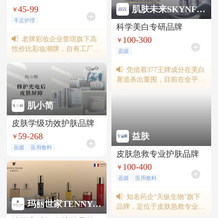
45-99
肌肤未来SKYNFUTURE
￥
手足护理
科学美白专研品牌
老牌彩妆企业蕾琪旗下高
100-300
￥
性价比彩妆潮牌，自有工厂。
面膜
产品线涵盖底妆、彩妆，更适
合年轻消费群体。
凭借着377王牌成分在美白
赛道杀出重围，目前在全平台
已拥有1.3亿粉丝。2022-2023
年，肌肤未来在国货377科学
肌小简
美白产品中连续两年全球销量
第一，是名副其实的377科学
皮肤学级功效护肤品牌
美白全球领军品牌。
59-268
益肤
￥
面膜
医用敷料
皮肤急救专业护肤品牌
100-400
￥
面膜
医用敷料
知名药企“天纵生物”旗下
玛丽世家TENNY FIGGS
品牌，定位于皮肤急救专业护
肤，拥有妆字号、械字号两大