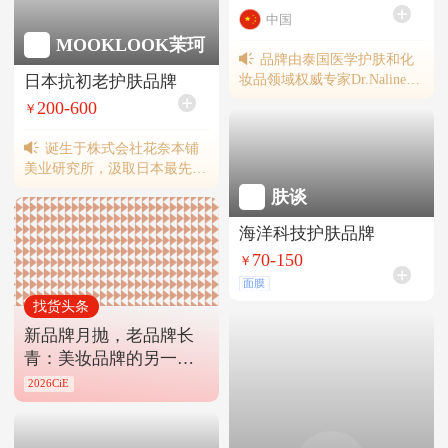
狐狸小妖、美递、三福、wow
中国
colour、KKV等。
MOOKLOOK茉珂
品牌由泰国医学护肤和化
妆品领域权威专家Dr.Nalinee
日本抗初老护肤品牌
创立于1996年，12次获泰国超
200-600
￥
级品牌奖。2018年芝芙莲进入
中国市场，旗下内衣洗衣液上
诞生于株式会社花奈本铺
市即火爆，目前月销量已超50
美业研究所，汲取日本最先进
万瓶。目前，芝芙莲已进驻线
的抗衰老美容科技，整合全球
肤谈
上各大主流电商平台，同时布
优势资源，传递日本原生护肤
局了沃尔玛、KK馆、三福时
美学。已入驻天猫等电商平台
海洋科技护肤品牌
尚百货等线下渠道。在屈臣氏
销售。
70-150
近千家门店中，品牌位列家清
￥
类目销量第一。
面膜
找货头条
新品牌月抛，老品牌长
青：美妆品牌的另一种
活法
2026CiE