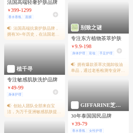
法国高端轻奢护肤品牌
产品线，线下已覆盖1000+公
399-1299
￥
立医院，10000+连锁药房，并
签约新生代明星艺人吴宣仪合
香水香氛
面膜
作代言，吸引年轻消费群体。
别致之谜
法国高端抗衰护肤品牌，
拥有30+年历史，在法国老佛
专注东方植物茶萃护肤
爷、巴黎春天、高级酒店等轻
9.9-198
奢卖场有售。2013年进入中国
￥
市场，入驻连卡佛等高级卖
身体护理
彩妆
手足护理
场；线上进驻淘宝等公域红人
店、私域、媒体专售等渠道，
拥有爆款茶萃次抛卸妆油
植千寻
旗下明星产品“植物胎盘
单品，通过老爸检测专业评
素”和“干细胞面霜”的总销量
测。已入驻香港卓悦等线下商
专注敏感肌肤洗护品牌
突破50000+瓶/支。
城，并获张馨予、王霏霏等众
49-99
￥
多明星达人推荐。
身体护理
GIFFARINE芝芙莲
创始人团队全部来自宝
洁，为万千亚洲敏感肌肤提供
30年泰国国民品牌
有效植物洗护解决方案。线上
39-79
通过代理商覆盖网店约
￥
3000+，线下已入驻悦活里、
香水香氛
女性护理