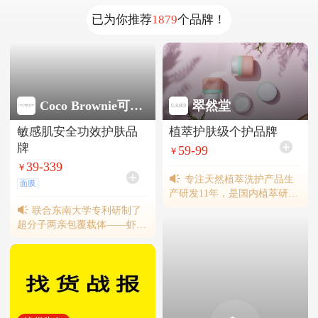
已为你推荐
1879
个品牌！
Coco Brownie可莱尼
翠然堂
敏感肌安全功效护肤品
植萃护肤级个护品牌
牌
59-99
￥
39-339
￥
专注天然植萃洗护产品生
面膜
产研发11年，是国内植萃研究
所CURUNDO LAB的同名洗护
联合东南大学专利研制了
品牌。自建工厂，自主研发智
超分子两亲包覆载体——虾青
能固发技术，推出免洗蓬蓬
素纳米囊，破解了天然虾青素
粉、修润养发精华液等明星单
的应用难题。代表产品有Coco
品。
Brownie虾青素面膜、虾青素
洁面等，其中虾青素面膜曾登
顶类目TOP1。