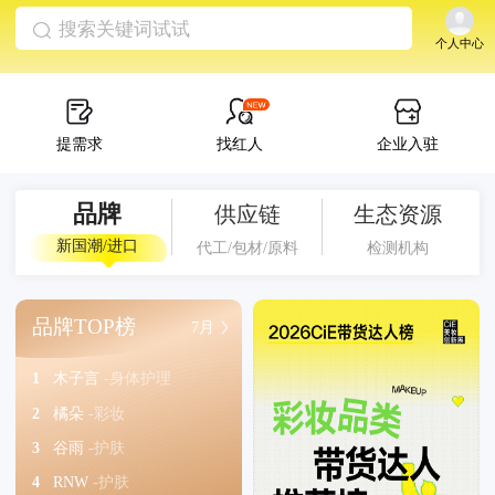
搜索关键词试试
个人中心
提需求
找红人
企业入驻
品牌
供应链
生态资源
新国潮/进口
代工/包材/原料
检测机构
品牌TOP榜
最新上线
7月
更多
1
木子言
-身体护理
1
彩虹莱妃尔
-面膜
2
橘朵
-彩妆
2
魅尚萱
-头发护理
3
谷雨
-护肤
3
至前至后
-护肤
4
RNW
-护肤
4
泊烟
-香水香氛