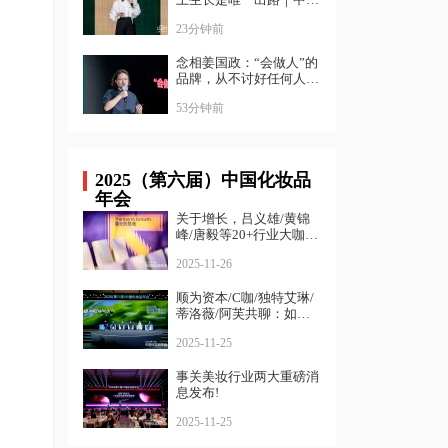
化妆品大会
23分钟前
念相姜国政：“会做人”的
品牌，从不讨好任何人｜
中国化妆品大会
53分钟前
2025（第六届）中国化妆品
年会
关于增长，吕义雄/黄锦
峰/唐毅等20+行业大咖给
出了答案
2025-11-26
顺为资本/C咖/独特艾琳/
蒂洛薇/阿芙共聊：如何
寻找确定性增长？
2025-11-25
事关美妆行业两大重磅消
息发布!
2025-11-25