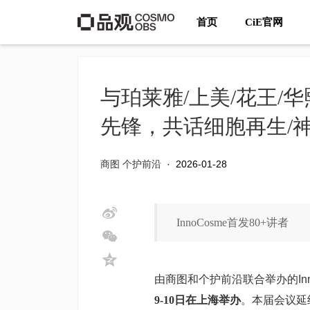
首页
CiE官网
与珀莱雅/上美/花王/华熙
先锋，共话细胞再生/神
热点
商图 个护前沿
·
2026-01-28
InnoCosme首发80+讲者
由商图和个护前沿联合举办的Inn
9-10日在上海举办
。本届会议延