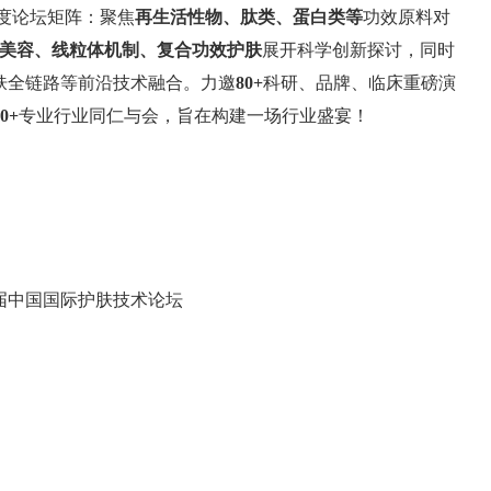
度论坛矩阵：聚焦
再生活性物、肽类、蛋白类等
功效原料对
美容、线
粒体
机制、复合功效护肤
展开科学创新探讨，同时
护肤全链路等前沿技术融合。力邀
80+
科研、品牌、临床重磅演
00+
专业行业同仁与会，旨在构建一场行业盛宴！
26第十届中国国际护肤技术论坛