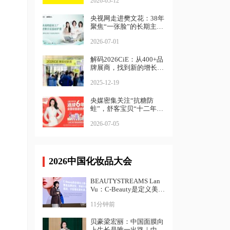
2026-05-12
央视网走进樊文花：38年
聚焦“一张脸”的长期主义
样本
2026-07-01
解码2026CiE：从400+品
牌展商，找到新的增长路
径
2025-12-19
央媒密集关注“抗糖防
蛀”，舒客宝贝“十二年磨
一剑”的儿童口腔健康革
2026-07-05
命
2026中国化妆品大会
BEAUTYSTREAMS Lan
Vu：C-Beauty是定义美妆
个性化的未来丨中国化妆
11分钟前
品大会
贝豪梁宏丽：中国面膜向
上生长是唯一出路｜中国