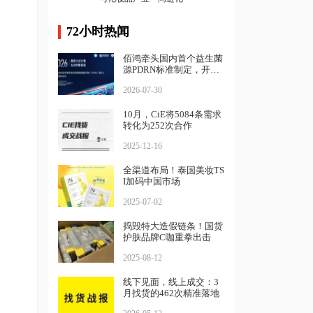
72小时热闻
佰鸿牵头国内首个益生菌
源PDRN标准制定，开启
精准生物智造新篇章
2026-07-30
10月，CiE将5084条需求
转化为252次合作
2025-12-16
全渠道布局！泰国美妆TS
I加码中国市场
2025-07-02
捣毁特大造假链条！国货
护肤品牌C咖重拳出击
2025-08-12
线下见面，线上成交：3
月找货的462次精准落地