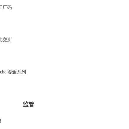
工厂码
陆北交所
Fétiche 鎏金系列
监管
准