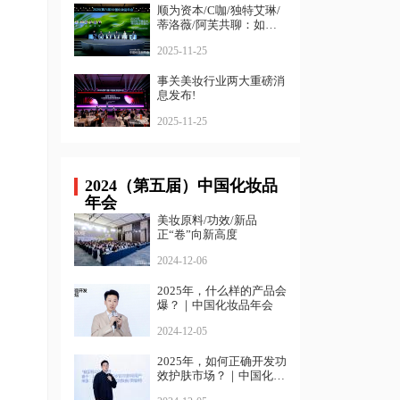
顺为资本/C咖/独特艾琳/
蒂洛薇/阿芙共聊：如何
寻找确定性增长？
2025-11-25
事关美妆行业两大重磅消
息发布!
2025-11-25
2024（第五届）中国化妆品
年会
美妆原料/功效/新品
正“卷”向新高度
2024-12-06
2025年，什么样的产品会
爆？｜中国化妆品年会
2024-12-05
2025年，如何正确开发功
效护肤市场？｜中国化妆
品年会