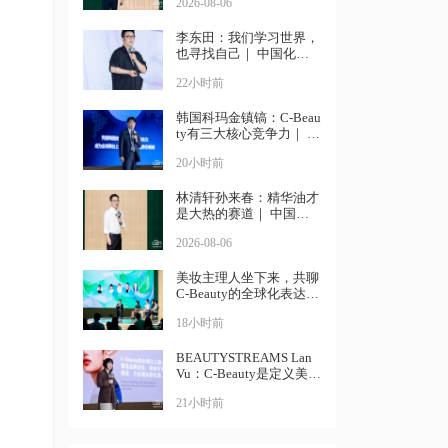
2026-08-06
李东田：我们学习世界，
也寻找自己｜ 中国化妆
品大会
22小时前
韩国科玛金镇镐：C-Beau
ty有三大核心竞争力｜ 中
国化妆品大会
20小时前
林清轩孙来春：精华油才
是大热的赛道｜ 中国化
妆品大会
2026-08-06
美妆主理人坐下来，共聊
C-Beauty的全球化表达丨
中国化妆品大会
18小时前
BEAUTYSTREAMS Lan
Vu：C-Beauty是定义美妆
个性化的未来丨中国化妆
21小时前
品大会