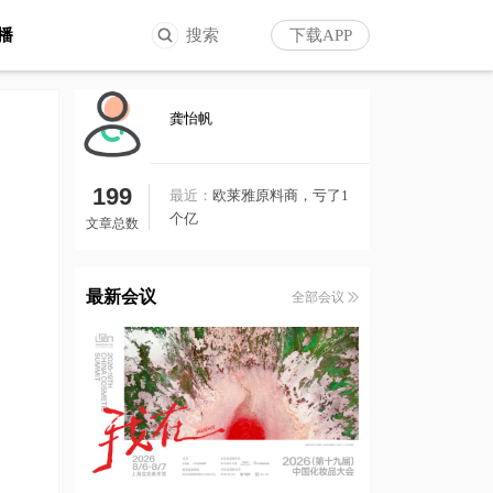
播
搜索
下载APP
龚怡帆
199
最近：
欧莱雅原料商，亏了1
个亿
文章总数
最新会议
全部会议