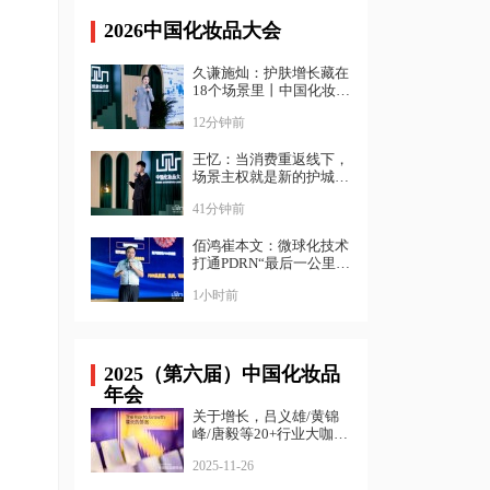
2026中国化妆品大会
久谦施灿：护肤增长藏在
18个场景里丨中国化妆品
大会
12分钟前
王忆：当消费重返线下，
场景主权就是新的护城河
｜ 中国化妆品大会
41分钟前
佰鸿崔本文：微球化技术
打通PDRN“最后一公里”
｜中国化妆品大会
1小时前
2025（第六届）中国化妆品
年会
关于增长，吕义雄/黄锦
峰/唐毅等20+行业大咖给
出了答案
2025-11-26