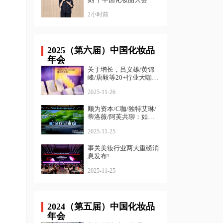
2小时前
2025（第六届）中国化妆品
年会
关于增长，吕义雄/黄锦
峰/唐毅等20+行业大咖给
出了答案
2025-11-26
顺为资本/C咖/独特艾琳/
蒂洛薇/阿芙共聊：如何
寻找确定性增长？
2025-11-25
事关美妆行业两大重磅消
息发布!
2025-11-25
2024（第五届）中国化妆品
年会