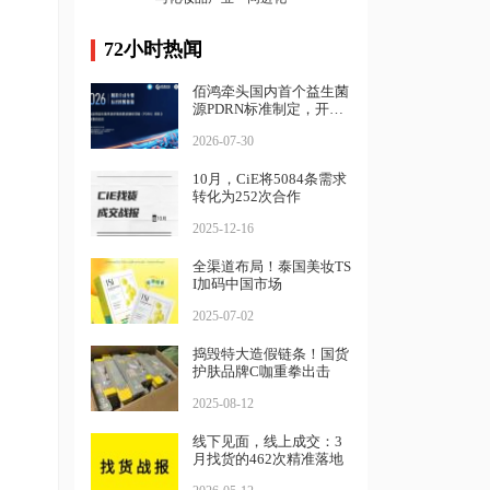
72小时热闻
佰鸿牵头国内首个益生菌
源PDRN标准制定，开启
精准生物智造新篇章
2026-07-30
10月，CiE将5084条需求
转化为252次合作
2025-12-16
全渠道布局！泰国美妆TS
I加码中国市场
2025-07-02
捣毁特大造假链条！国货
护肤品牌C咖重拳出击
2025-08-12
线下见面，线上成交：3
月找货的462次精准落地