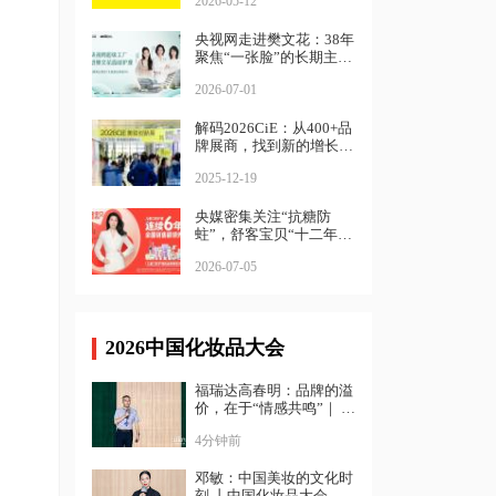
2026-05-12
央视网走进樊文花：38年
聚焦“一张脸”的长期主义
样本
2026-07-01
解码2026CiE：从400+品
牌展商，找到新的增长路
径
2025-12-19
央媒密集关注“抗糖防
蛀”，舒客宝贝“十二年磨
一剑”的儿童口腔健康革
2026-07-05
命
2026中国化妆品大会
福瑞达高春明：品牌的溢
价，在于“情感共鸣”｜ 中
国化妆品大会
4分钟前
邓敏：中国美妆的文化时
刻 丨中国化妆品大会