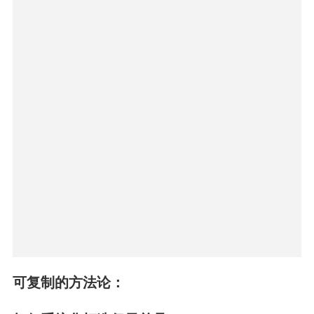
艺术展的德化白瓷
其三，现代科技——用当代科技诠释古方智慧。
“哪怕再传统的组方，也要用最现代的科技来挖
掘。”佰草集的这种坚持，在产品研发上尤为突
出，仙草油和发光油这两款单品在打样上
均有数
百次的打磨。
此外，佰草集还携手三所高校，以现代科技赋
能“古方今效”，改写中草药护肤“肤感差、稳定