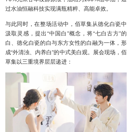
突破二：集团首发白肉灵芝凝萃——祛黄清浊。
佰草集独家研发的白肉灵芝原料，源自西藏林
芝。据介绍，经12年潜心打磨、20倍仙草浓缩，
这款原料能快速清除肌表沉积色浊、氧化暗浊、
糖化黄浊及火火红浊，恢复肌肤白净透亮。
突破三：零水零合成脂，水油恒融科技——肤感
升级。
新品采用“零水、零合成脂”配方，水相为
70%光果甘草发酵原液，油相为100%植萃油，通
过水油恒融科技实现满瓶精粹、高能卓效。
与此同时，在整场活动中，佰草集从德化白瓷中
汲取灵感，提出“中国白”概念，将“七白古方”的
白、德化白瓷的白与东方女性的白融为一体，形
成“外清浊、内养白”的中式美白观。展会现场，佰