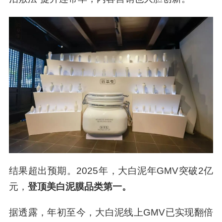
然而，新七白系列中的大白泥引起团队注意。它
没有轰轰烈烈的营销，却凭借稳定的年销默默支
撑着品牌底盘。
2025年初，佰草集做出关键决定：回归“美自根源
养有方”的初心，聚焦中医中草药与古方智慧。大
白泥成为转型试验田——从“外清浊、内养白”的功
效定位，到配方升级、美白特证获取，再到“三明
治敷法”提升连带率，内容营销也大胆创新。