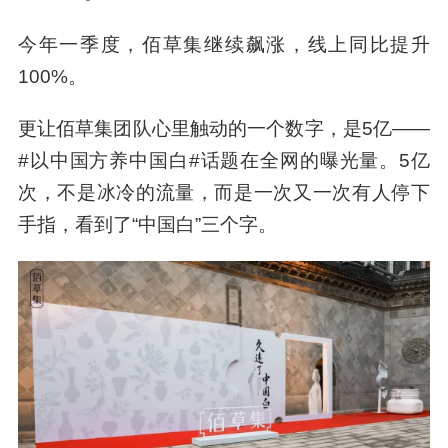
为上海家化年内首个线上“亿元单品”。
一个单品，燃起一把火。从去年到开展这天，
516个日夜，佰草集完成了“二次新生”。
业绩，是更好的例证。2025年，包含佰草集在内
的美妆板块收入同比增长53.70%；这一年，佰草
集在抖音上突飞猛进，抖音自播GMV同比增长
249.9%。
今年一季度，佰草集继续飙涨，线上同比提升
100%。
更让佰草集团队心里触动的一个数字，是5亿——
#以中国方养中国白#话题在全网的曝光量。5亿
次，不是冰冷的流量，而是一次又一次有人停下