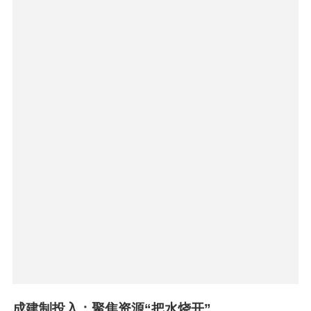
可复制的方法论：
如何系统化打造亿元单品？
基于上述战略举措与业绩验证，佰草集已沉淀出
一套可复用的方法论。要打造亿元级单品，需掌
握三项核心能力。
战略选择：选有机会跑出来的细分赛道。
以“大白泥”所在的泥膜赛道为例，虽然整体规模不
大，但佰草集具备“赢的理由”——品牌“养”的理念
正是突围关键。进入该赛道后，品牌实现了快速
增长。