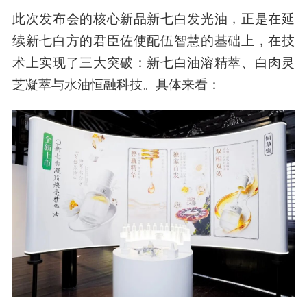
大白泥的成功，让佰草集更加坚定了“中式养白”的
方向。
据上海家化美妆事业部总经理陈旻介绍，从去年
开始，佰草集便不再盲目追随市场上主流的“猛
药”和“成分”叙事，而是
围绕中医中草药，构建一
套属于自己的研发体系以及文化表达体系。
此次发布会的核心新品新七白发光油，正是在延
续新七白方的君臣佐使配伍智慧的基础上，在技
术上实现了三大突破：新七白油溶精萃、白肉灵
芝凝萃与水油恒融科技。具体来看：