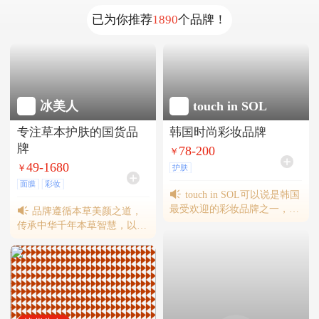
已为你推荐
1890
个品牌！
冰美人
touch in SOL
专注草本护肤的国货品
韩国时尚彩妆品牌
牌
78-200
￥
49-1680
￥
护肤
面膜
彩妆
touch in SOL可以说是韩国
最受欢迎的彩妆品牌之一，明
品牌遵循本草美颜之道，
星单品没问题妆前乳系列、果
传承中华千年本草智慧，以高
冻补水镇静妆前乳等全网爆
端养肤科技为依托，不断创新
火，受到J姐、K 妹、李佳琦
健康美肌新方式，致力于焕发
等国内外明星、达人推荐。此
自信、独立的东方女性之美。
次品牌带来2024年9月与首尔
2000年起，已与数百家门店建
时装周联名首发的气垫。
立深度合作。