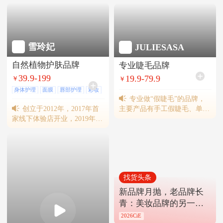
雪玲妃
JULIESASA
自然植物护肤品牌
专业睫毛品牌
39.9-199
19.9-79.9
￥
￥
身体护理
面膜
唇部护理
彩妆
专业做“假睫毛”的品牌，
创立于2012年，2017年首
主要产品有手工假睫毛、单簇
家线下体验店开业，2019年天
假睫毛、3D假睫毛等产品，旗
猫双十一明星单品洗面奶全网
下产品远销日韩、欧美等国家
销售第一。目前已入驻天猫、
和地区。
京东、抖音和永辉、华润万
家、三福、沃尔玛、王府井百
货等渠道。
找货头条
新品牌月抛，老品牌长
青：美妆品牌的另一种
活法
2026CiE