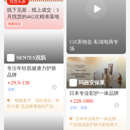
找货头条
线下见面，线上成交：3
月找货的462次精准落地
独家策划
CiE美物盒-私域电商专
场
SEN7ES浣肌
专注年轻肌健康力护肤
品牌
29.9-138
玛丽安保莱
￥
面膜
日本专业彩护一体品牌
“植物复方、活性成分、科
228-1880
￥
技力量”是品牌遵循的产品理
护肤
面膜
念。明星产品“Sen7es 修护平
衡冻干面膜”深受敏感肌消费
日本专业彩护一体品牌，
群体青睐。线下已进驻屈臣氏
产品线涵盖护肤与彩妆两大类
等CS渠道，以及7-11、喜士