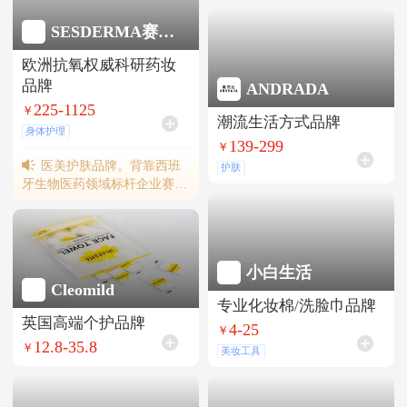
别，在国内市场是代表性高端
多、全家等便利店渠道。
小众进口品牌。
SESDERMA赛斯黛玛
欧洲抗氧权威科研药妆
品牌
ANDRADA
225-1125
￥
潮流生活方式品牌
身体护理
139-299
￥
医美护肤品牌。背靠西班
护肤
牙生物医药领域标杆企业赛斯
黛玛集团，其明星单品“小金
泵”身体乳Pro年销量达80万
支。集团在全球拥有23家子公
司，产品行销超90个国家。
小白生活
Cleomild
专业化妆棉/洗脸巾品牌
英国高端个护品牌
4-25
￥
12.8-35.8
￥
美妆工具