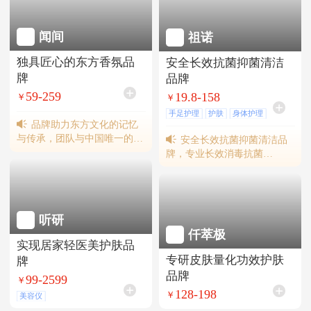
闻间
祖诺
独具匠心的东方香氛品
安全长效抗菌抑菌清洁
牌
品牌
59-259
19.8-158
￥
￥
手足护理
护肤
身体护理
品牌助力东方文化的记忆
女性护理
与传承，团队与中国唯一的调
安全长效抗菌抑菌清洁品
香师学校--上海应用技术学院
牌，专业长效消毒抗菌
建立了长期的校企合作关系，
90+年。食品级安全、高效杀
建立“调香师见习基地”，创建
菌、持久防护。系列产品获得
座学研、科工贸一体化的产业
国内外客户一致好评，国内为
平台，带来了持续的创新动力
永辉超市等提供消毒服务。
听研
和行业领先的人才支持。
仟萃极
实现居家轻医美护肤品
专研皮肤量化功效护肤
牌
品牌
99-2599
￥
128-198
￥
美容仪