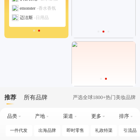
5
BABI
-头发护理
emonster
-香水香氛
6
三资堂
-彩妆
迈洁斯
-日用品
推荐
所有品牌
严选全球1800+热门美妆品牌
品类
产地
渠道
更多
排序
一件代发
出海品牌
即时零售
礼政特渠
引流品