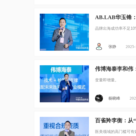
AB.LAB华玉
品牌出海成功率不足10
张静
2025-
伟博海泰李和伟
变量即增量。
杨晓峰
202
百雀羚李衡：从“
医美领域的高门槛可有