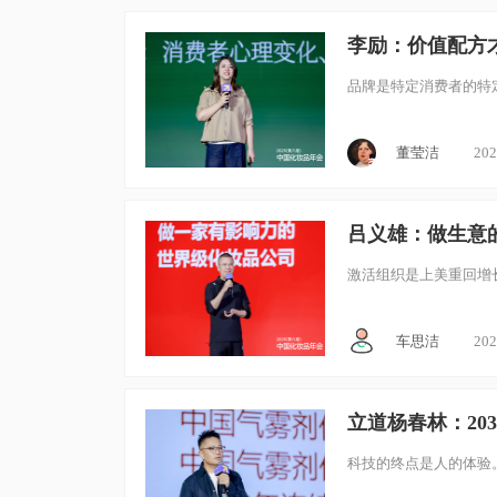
李励：价值配方才
品牌是特定消费者的特
董莹洁
202
吕义雄：做生意的
激活组织是上美重回增
车思洁
202
立道杨春林：20
科技的终点是人的体验