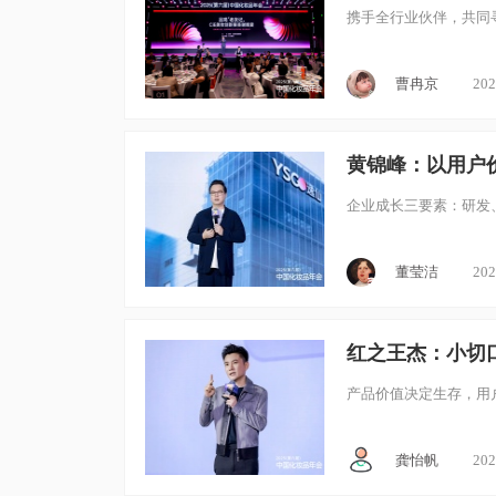
携手全行业伙伴，共同
曹冉京
202
黄锦峰：以用户
企业成长三要素：研发
董莹洁
202
红之王杰：小切
产品价值决定生存，用
龚怡帆
202