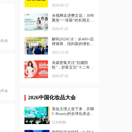
2026-05-12
央视网走进樊文花：38年
聚焦“一张脸”的长期主义
样本
2026-07-01
解码2026CiE：从400+品
品年会
牌展商，找到新的增长路
径
2025-12-19
央媒密集关注“抗糖防
蛀”，舒客宝贝“十二年磨
一剑”的儿童口腔健康革
2026-07-05
命
品年会
2026中国化妆品大会
美妆主理人坐下来，共聊
C-Beauty的全球化表达丨
中国化妆品大会
52分钟前