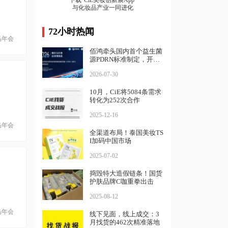
下载“CiE美妆创新展App”
与化妆品产业一同进化
72小时热闻
品年会
佰鸿牵头国内首个益生菌
源PDRN标准制定，开启
精准生物智造新篇章
2026-07-30
10月，CiE将5084条需求
转化为252次合作
2025-12-16
品年会
全渠道布局！泰国美妆TS
I加码中国市场
2025-07-02
捣毁特大造假链条！国货
护肤品牌C咖重拳出击
2025-08-12
品年会
线下见面，线上成交：3
月找货的462次精准落地