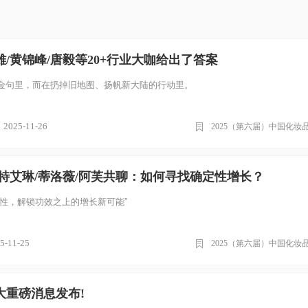
/黄锦峰/唐毅等20+行业大咖给出了答案
金句里，而在扔掉旧地图、扬帆新大陆的行动里。
2025-11-26
2025（第六届）中国化妆
独特艾琳/蒂洛薇/阿芙共聊：如何寻找确定性增长？
定性，解锁功效之上的增长新可能”
5-11-25
2025（第六届）中国化妆
大重磅消息发布!