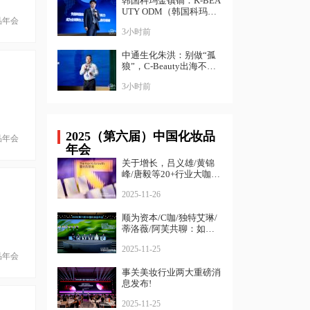
韩国科玛金镇镐：K-BEA
UTY ODM（韩国科玛）
品年会
全球成功战略｜ 中国化
3小时前
妆品大会
中通生化朱洪：别做“孤
狼”，C-Beauty出海不是
去战胜世界 ｜中国化妆
3小时前
品大会
2025（第六届）中国化妆品
品年会
年会
关于增长，吕义雄/黄锦
峰/唐毅等20+行业大咖给
出了答案
2025-11-26
顺为资本/C咖/独特艾琳/
蒂洛薇/阿芙共聊：如何
寻找确定性增长？
2025-11-25
品年会
事关美妆行业两大重磅消
息发布!
2025-11-25