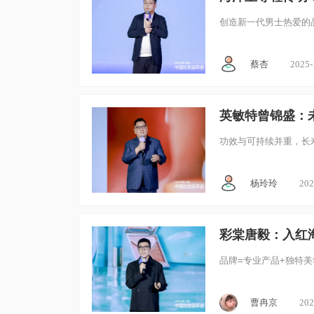
创造新一代男士热爱的
蔡杏
2025-
功效与可持续并重，长
杨玲玲
202
彩棠唐毅：入红
品牌=专业产品+独特美
曹冉京
202