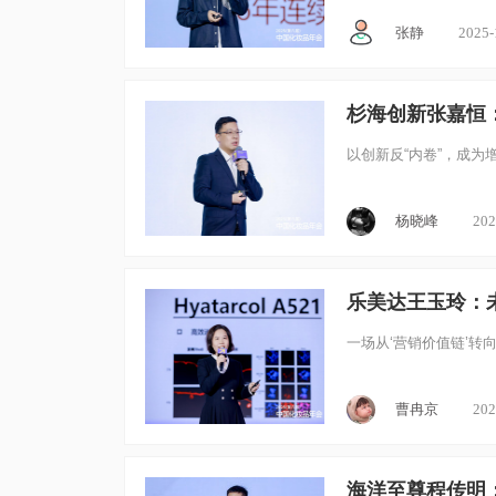
张静
2025-
杉海创新张嘉恒
以创新反“内卷”，成为增
杨晓峰
202
乐美达王玉玲：
一场从‘营销价值链’转
曹冉京
202
海洋至尊程传明