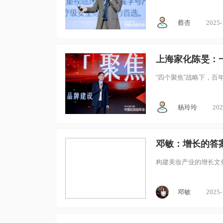
蔡杏
2025-
上海家化陈旻：
“四个聚焦”战略下，百
杨玲玲
202
邓敏：增长的答
构建美妆产业的增长文
邓敏
2025-