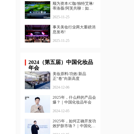
顺为资本/C咖/独特艾琳/
蒂洛薇/阿芙共聊：如何
寻找确定性增长？
2025-11-25
事关美妆行业两大重磅消
息发布!
2025-11-25
2024（第五届）中国化妆品
年会
美妆原料/功效/新品
正“卷”向新高度
2024-12-06
2025年，什么样的产品会
爆？｜中国化妆品年会
2024-12-05
2025年，如何正确开发功
效护肤市场？｜中国化妆
品年会