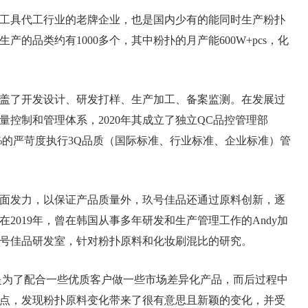
美妆工具代工行业的老牌企业，也是国内少有的能同时生产粉扑
的品类约有1000多个，其中粉扑的月产能600W+pcs，化
盖了开发设计、研发打样、生产加工、备案监测。在发展过
控制和管理体系，2020年其成立了独立QC品控管理部
0%的严苛度执行3Q品质（国际标准、行业标准、企业标准）管
面发力，以保证产品质量外，玖号佳品还通过原料创新，逐
2019年，曾在韩国从事多年研发和生产管理工作的Andy加
立玖号佳品研发室，针对粉扑原料和化妆刷混比的研究。
要是为了配合一些优质客户做一些市场差异化产品，而后过程中
点，发现粉扑原料变化带来了很有意思且新颖的变化，并受