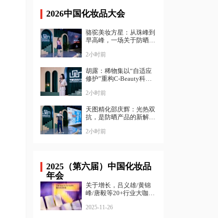
2026中国化妆品大会
骆驼美妆方星：从珠峰到
早高峰，一场关于防晒
的“降维打击”| 中国化妆
2小时前
品大会
胡露：稀物集以“自适应
修护”重构C-Beauty科学
表达｜ 中国化妆品大会
2小时前
天图精化邵庆辉：光热双
抗，是防晒产品的新解法
｜ 中国化妆品大会
2小时前
2025（第六届）中国化妆品
年会
关于增长，吕义雄/黄锦
峰/唐毅等20+行业大咖给
出了答案
2025-11-26