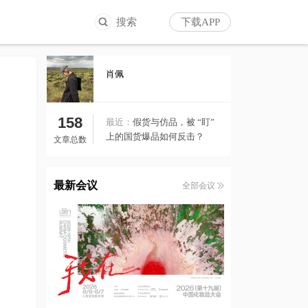
搜索
下载APP
肖佩
158
最近：
假货与仿品，被 “盯”
上的国货爆品如何反击？
文章总数
最新会议
全部会议