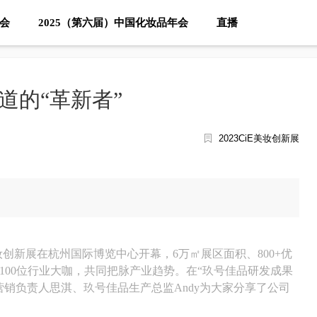
大会
2025（第六届）中国化妆品年会
直播
道的“革新者”
2023CiE美妆创新展
iE美妆创新展在杭州国际博览中心开幕，6万㎡展区面积、800+优
100位行业大咖，共同把脉产业趋势。在“玖号佳品研发成果
营销负责人思淇、玖号佳品生产总监Andy为大家分享了公司