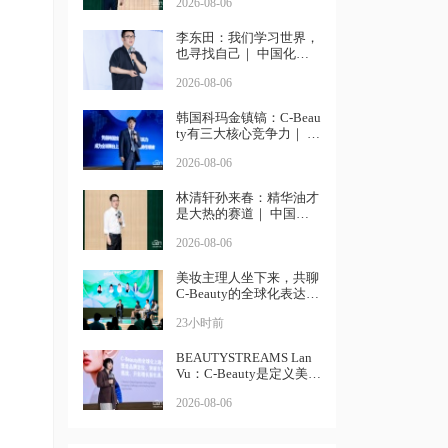
2026-08-06
李东田：我们学习世界，
也寻找自己｜ 中国化妆
品大会
2026-08-06
韩国科玛金镇镐：C-Beau
ty有三大核心竞争力｜ 中
国化妆品大会
2026-08-06
林清轩孙来春：精华油才
是大热的赛道｜ 中国化
妆品大会
2026-08-06
美妆主理人坐下来，共聊
C-Beauty的全球化表达丨
中国化妆品大会
23小时前
BEAUTYSTREAMS Lan
Vu：C-Beauty是定义美妆
个性化的未来丨中国化妆
2026-08-06
品大会