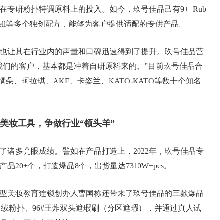
专研粉扑特调原料上的投入。如今，玖号佳品己有9++Rub
ercell,Jabecell等多个独创配方，能够为客户提供适配的专供产品。
也让其在行业内的声量和口碑迅速得到了提升。玖号佳品营
我们的客户，基本都是冲着自研原料来的。”目前玖号佳品合
橘朵、珂拉琪、AKF、卡姿兰、KATO-KATO等数十个知名
美妆工具，争做行业“领头羊”
了诸多亮眼成绩。譬如在产品打造上，2022年，玖号佳品专
20+个，打造爆品8个，出货量达7310W+pcs。
型美妆教育连锁创办人曹国栋还带来了玖号佳品的三款爆品
扑、藕丝绒粉扑、96#王炸双头遮瑕刷（分区遮瑕），并通过真人试