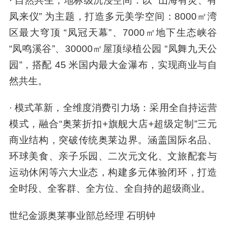
· 自然共生，地标级沉浸空间：以 “山海有灵、有
凤来仪” 为主题，打造多元美学空间：8000㎡湾
区最大穹顶 “凤冠天幕”、7000㎡地下生态峡谷
“凤鸣溪谷”、30000㎡屋顶绿植公园 “凤舞九天公
园”，搭配 45 米国内最大金瀑布，实现商业与自
然共生。
· 模式革新，全维度消费引力场：采用全自持运营
模式，融合“奥莱折扣+旗舰大店+超级定制”三元
商业结构，突破传统奥莱边界。涵盖国际名品、
环球美食、亲子乐园、二次元文化、文旅配套与
运动休闲等六大业态，构建多元体验闭环，打造
全时段、全客群、全方位、全自持的超级商业。
世纪金源奥莱事业部总经理 石明钟