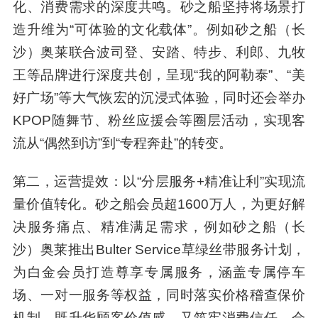
化、消费需求的深度共鸣。砂之船坚持将场景打
造升维为“可体验的文化载体”。例如砂之船（长
沙）奥莱联合波司登、安踏、特步、利郎、九牧
王等品牌进行深度共创，呈现“我的阿勒泰”、“美
好广场”等大气恢宏的沉浸式体验，同时还会举办
KPOP随舞节、粉丝应援会等圈层活动，实现客
流从“偶然到访”到“专程奔赴”的转变。
第二，运营提效：以“分层服务+精准让利”实现流
量价值转化。砂之船会员超1600万人，为更好解
决服务痛点、精准满足需求，例如砂之船（长
沙）奥莱推出Bulter Service草绿丝带服务计划，
为白金会员打造尊享专属服务，涵盖专属停车
场、一对一服务等权益，同时落实价格稽查保价
机制，既升华顾客价值感，又筑牢消费信任，会