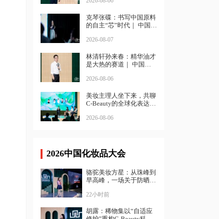
2026-08-06
克琴张碟：书写中国原料
的自主“芯”时代｜ 中国化
妆品大会
2026-08-07
林清轩孙来春：精华油才
是大热的赛道｜ 中国化
妆品大会
2026-08-06
美妆主理人坐下来，共聊
C-Beauty的全球化表达丨
中国化妆品大会
2026-08-06
2026中国化妆品大会
骆驼美妆方星：从珠峰到
早高峰，一场关于防晒
的“降维打击”| 中国化妆
22小时前
品大会
胡露：稀物集以“自适应
修护”重构C-Beauty科学