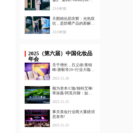
表达｜ 中国化妆品大会
23小时前
天图精化邵庆辉：光热双
抗，是防晒产品的新解法
｜ 中国化妆品大会
23小时前
2025（第六届）中国化妆品
年会
关于增长，吕义雄/黄锦
峰/唐毅等20+行业大咖给
出了答案
2025-11-26
顺为资本/C咖/独特艾琳/
蒂洛薇/阿芙共聊：如何
寻找确定性增长？
2025-11-25
事关美妆行业两大重磅消
息发布!
2025-11-25