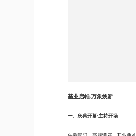
基业启帷.万象焕新
一、庆典开幕·主持开场
午后暖阳，高朋满座。开业典