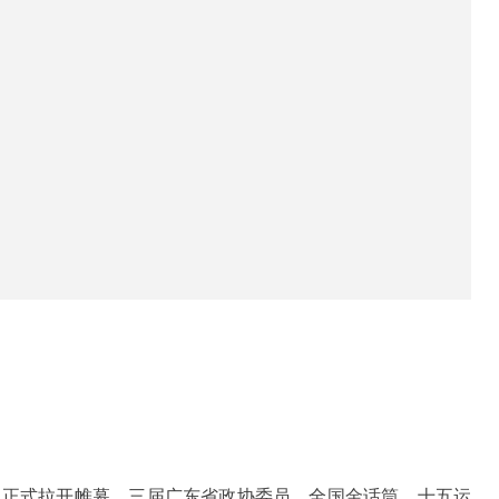
礼正式拉开帷幕，三届广东省政协委员、全国金话筒、十五运