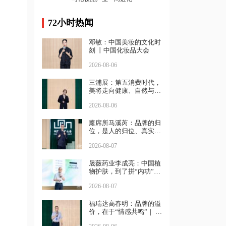
72小时热闻
邓敏：中国美妆的文化时
刻 丨中国化妆品大会
2026-08-06
三浦展：第五消费时代，
美将走向健康、自然与坚
强｜中国化妆品大会
2026-08-06
薰席所马溪芮：品牌的归
位，是人的归位、真实的
归位丨中国化妆品大会
2026-08-07
晟薇药业李成亮：中国植
物护肤，到了拼“内功”的
时候｜ 中国化妆品大会
2026-08-07
福瑞达高春明：品牌的溢
价，在于“情感共鸣”｜ 中
国化妆品大会