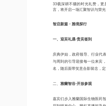
33载深耕不辍的时光礼赞，
言，将开启一场汇聚智识与荣光
智启新篇・雅境探行
一、迎宾礼遇·贵宾签到
庆典伊始，政府领导、行业代
与周到的引导迎接每一位来宾
名，随后面带笑意合影留念，定
二、
雅蘭智谷·开放参观
嘉宾们步入雅蘭国际生物医药
厅到研发中心、网红直播间及