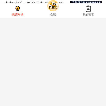
大咖对话：新锐美妆的线下“解
法”丨中国化妆品年会
供需对接
会展
我的需求
蔡杏
·
2023-11-28
蔬果园赖钟鑫：蔬果园成长的
力量｜中国化妆品年会
张静
·
2023-11-28
养生堂吴依凡：选线上还是线
下，得看品牌DNA | 中国化妆
品年会
李杏
·
2023-11-28