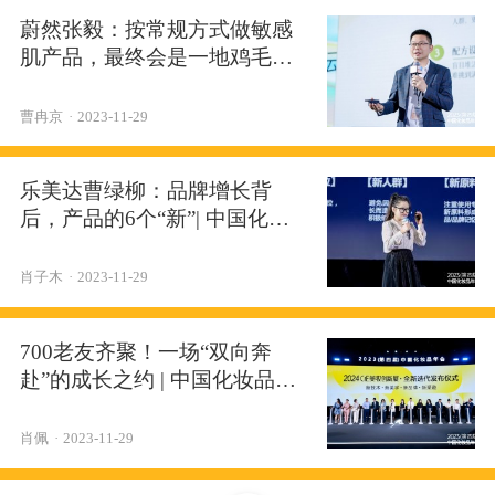
蔚然张毅：按常规方式做敏感
肌产品，最终会是一地鸡毛｜
中国化妆品年会
曹冉京
·
2023-11-29
乐美达曹绿柳：品牌增长背
后，产品的6个“新”| 中国化妆
品年会
肖子木
·
2023-11-29
700老友齐聚！一场“双向奔
赴”的成长之约 | 中国化妆品年
会
肖佩
·
2023-11-29