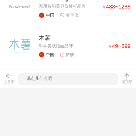
488
~
1288
家用智能美容仪标杆品牌
￥
中国
美容仪
木薯
49
~
399
科学美肤洁面品牌
￥
中国
护肤
脸蛋
去首页
回顶部
99
~
7000
美业智能化零售场景开创者
￥
中国
“美护”配套
相关新闻