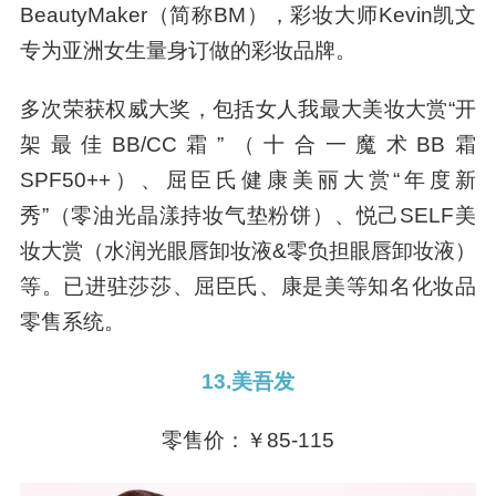
BeautyMaker（简称BM），彩妆大师Kevin凯文
专为亚洲女生量身订做的彩妆品牌。
多次荣获权威大奖，包括女人我最大美妆大赏“开
架最佳BB/CC霜”（十合一魔术BB霜
SPF50++）、屈臣氏健康美丽大赏“年度新
秀”（零油光晶漾持妆气垫粉饼）、悦己SELF美
妆大赏（水润光眼唇卸妆液&零负担眼唇卸妆液）
等。已进驻莎莎、屈臣氏、康是美等知名化妆品
零售系统。
13.美吾发
零售价：￥85-115