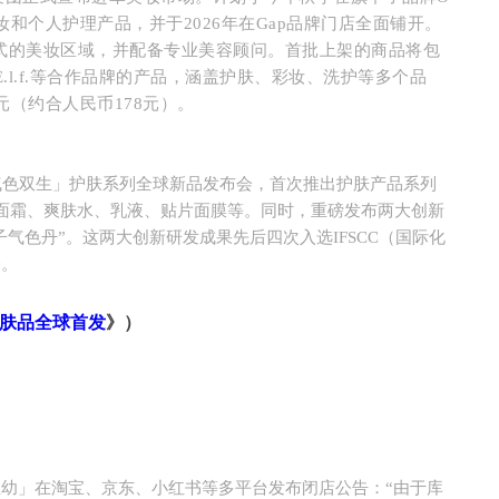
出美妆和个人护理产品，并于2026年在Gap品牌门店全面铺开。
形式的美妆区域，并配备专业美容顾问。首批上架的商品将包
E.l.f.等合作品牌的产品，涵盖护肤、彩妆、洗护等多个品
元（约合人民币178元）。
气色双生」护肤系列全球新品发布会，首次推出护肤产品系列
面霜、爽肤水、乳液、贴片面膜等。同时，重磅发布两大创新
子气色丹”。这两大创新研发成果先后四次入选IFSCC（国际化
会。
肤品全球首发
》）
幼」在淘宝、京东、小红书等多平台发布闭店公告：“由于库