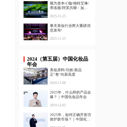
顺为资本/C咖/独特艾琳/
蒂洛薇/阿芙共聊：如何
寻找确定性增长？
2025-11-25
事关美妆行业两大重磅消
息发布!
2025-11-25
2024（第五届）中国化妆品
年会
美妆原料/功效/新品
正“卷”向新高度
2024-12-06
2025年，什么样的产品会
爆？｜中国化妆品年会
2024-12-05
2025年，如何正确开发功
效护肤市场？｜中国化妆
品年会