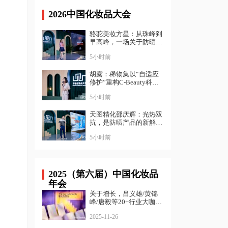
2026中国化妆品大会
骆驼美妆方星：从珠峰到
早高峰，一场关于防晒
的“降维打击”| 中国化妆
5小时前
品大会
胡露：稀物集以“自适应
修护”重构C-Beauty科学
表达｜ 中国化妆品大会
5小时前
天图精化邵庆辉：光热双
抗，是防晒产品的新解法
｜ 中国化妆品大会
5小时前
2025（第六届）中国化妆品
年会
关于增长，吕义雄/黄锦
峰/唐毅等20+行业大咖给
出了答案
2025-11-26