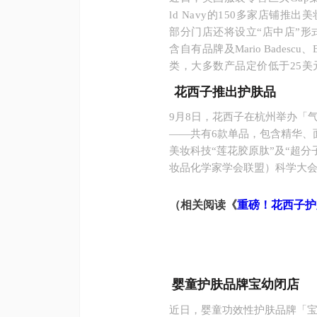
ld Navy的150多家店铺推
部分门店还将设立“店中店”
含自有品牌及
Mario Badescu
、
类，大多数产品定价低于25美
花西子推出护肤品
9月8日，花西子在杭州举办「
——共有6款单品，包含精华、
美妆科技“莲花胶原肽”及“超分
妆品化学家学会联盟）科学大
（相关阅读《
重磅！花西子护
婴童护肤品牌
宝幼
闭店
近日，婴童功效性护肤品牌「宝