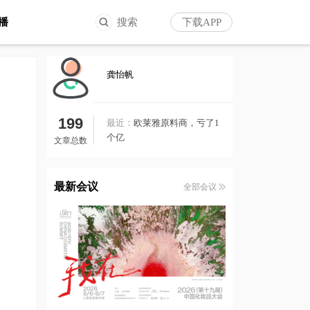
播
搜索
下载APP
龚怡帆
199
最近：
欧莱雅原料商，亏了1
个亿
文章总数
最新会议
全部会议