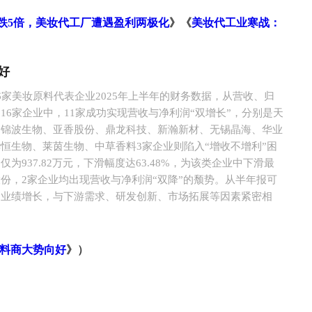
低跌5倍，美妆代工厂遭遇盈利两极化
》《
美妆代工业寒战：
好
6家美妆原料代表企业2025年上半年的财务数据，从营收、归
16家企业中，11家成功实现营收与净利润“双增长”，分别是天
、锦波生物、亚香股份、
鼎龙科技
、新瀚新材、无锡晶海、华业
恒生物、莱茵生物、中草香料3家企业则陷入“增收不增利”困
为937.82万元，下滑幅度达63.48%，为该类企业中下滑最
份，2家企业均出现营收与净利润“双降”的颓势。从半年报可
的业绩增长，与下游需求、研发创新、市场拓展等因素紧密相
料商大势向好
》）