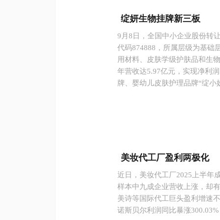
绽妍生物挂牌新三板
9月8日，全国中小企业股份转
代码874888，所属层级为基
用材料、皮肤学级护肤品和生物
年营收达5.97亿元，实现净利
牌、婴幼儿皮肤护理品牌“绽小
美妆代工厂盈利两极化
近日，美妆代工厂2025上半
样本中九成企业营收上涨，却有
美诗等国际代工巨头盈利增速
诺斯贝尔
利润同比暴涨300.0