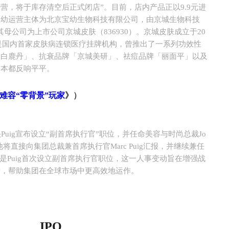
营，将于库存清空后正式闭店”。目前，店内产品正以9.9元进
宝幼运营主体为北京宝幼生物科技有限公司，由京城生物科技
其母公司为上市公司京城皮肤（836930）。京城皮肤成立于20
牌，是国内首家皮肤病连锁医疗挂牌机构，曾推出了一系列功效性
「白鹿丹」、抗衰品牌「京城美研」、祛痘品牌「丽面平」以及
基本都反响平平。
难容“零背景”玩家
》）
Puig宣布设立“副首席执行官”职位，并任命美容与时尚总裁Jo
该职位，他将直接向集团总裁兼首席执行官Marc Puig汇报，并继续兼任
这是Puig首次设立副首席执行官职位，这一人事变动旨在增强战
景，帮助集团在全球市场中更高效地运作。
IPO