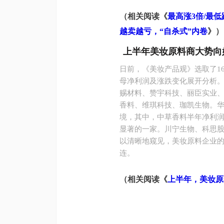
（相关阅读《
最高涨3倍/最
越卖越亏，“自杀式”内卷
》）
上半年美妆原料商大势向
日前，《美妆产品观》选取了1
母净利润及涨跌变化展开分析。
赐材料、赞宇科技、丽臣实业
香料、维琪科技、珈凯生物。华
境，其中，中草香料半年净利润仅
显著的一家。川宁生物、科思股
以清晰地窥见，美妆原料企业
连。
（相关阅读《
上半年，美妆原