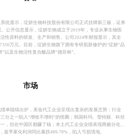
让系统显示，绽妍生物科技股份有限公司正式挂牌新三板，证券
础层。公开信息显示，绽妍生物成立于2019年，专业从事生物医
活性原料的研发、生产和销售。公司2024年财报显示，其全
润7350万元。目前，绽妍生物旗下拥有专研肌肤修护的“绽妍”品
妍”以及生物活性复合酸品牌“德菲林”。
市场
年成绩单陆续出炉，美妆代工企业呈现出复杂的发展态势：行业
三分之一陷入“增收不增利”的怪圈；韩国科玛、
莹特丽
、科丝
不一，但在中国区都赚了钱；本土代工企业业绩表现两极分化，
3%，嘉亨家化利润同比暴跌489.78%，陷入亏损境地。