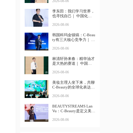
2026-08-06
李东田：我们学习世界，
也寻找自己｜ 中国化妆
品大会
2026-08-06
韩国科玛金镇镐：C-Beau
ty有三大核心竞争力｜ 中
国化妆品大会
2026-08-06
林清轩孙来春：精华油才
是大热的赛道｜ 中国化
妆品大会
2026-08-06
美妆主理人坐下来，共聊
C-Beauty的全球化表达丨
中国化妆品大会
2026-08-06
BEAUTYSTREAMS Lan
Vu：C-Beauty是定义美妆
个性化的未来丨中国化妆
2026-08-06
品大会