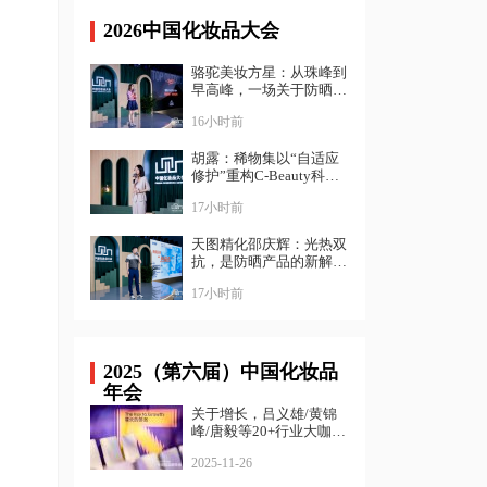
2026中国化妆品大会
骆驼美妆方星：从珠峰到
早高峰，一场关于防晒
的“降维打击”| 中国化妆
16小时前
品大会
胡露：稀物集以“自适应
修护”重构C-Beauty科学
表达｜ 中国化妆品大会
17小时前
天图精化邵庆辉：光热双
抗，是防晒产品的新解法
｜ 中国化妆品大会
17小时前
2025（第六届）中国化妆品
年会
关于增长，吕义雄/黄锦
峰/唐毅等20+行业大咖给
出了答案
2025-11-26