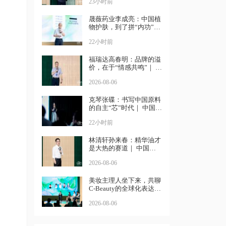
23小时前
晟薇药业李成亮：中国植
物护肤，到了拼“内功”的
时候｜ 中国化妆品大会
22小时前
福瑞达高春明：品牌的溢
价，在于“情感共鸣”｜ 中
国化妆品大会
2026-08-06
克琴张碟：书写中国原料
的自主“芯”时代｜ 中国化
妆品大会
22小时前
林清轩孙来春：精华油才
是大热的赛道｜ 中国化
妆品大会
2026-08-06
美妆主理人坐下来，共聊
C-Beauty的全球化表达丨
中国化妆品大会
2026-08-06