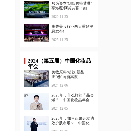
顺为资本/C咖/独特艾琳/
蒂洛薇/阿芙共聊：如何
寻找确定性增长？
2025-11-25
事关美妆行业两大重磅消
息发布!
2025-11-25
2024（第五届）中国化妆品
年会
美妆原料/功效/新品
正“卷”向新高度
2024-12-06
2025年，什么样的产品会
爆？｜中国化妆品年会
2024-12-05
2025年，如何正确开发功
效护肤市场？｜中国化妆
品年会