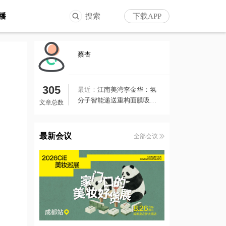
播
搜索
下载APP
蔡杏
305
最近：
江南美湾李金华：氢
分子智能递送重构面膜吸收
文章总数
逻辑 ｜中国化妆品大会
最新会议
全部会议