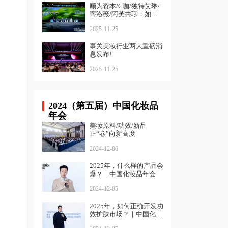
顺为资本/C咖/独特艾琳/
蒂洛薇/阿芙共聊：如何
寻找确定性增长？
2025-11-25
事关美妆行业两大重磅消
息发布!
2025-11-25
2024（第五届）中国化妆品
年会
美妆原料/功效/新品
正“卷”向新高度
2024-12-06
2025年，什么样的产品会
爆？｜中国化妆品年会
2024-12-05
2025年，如何正确开发功
效护肤市场？｜中国化妆
品年会