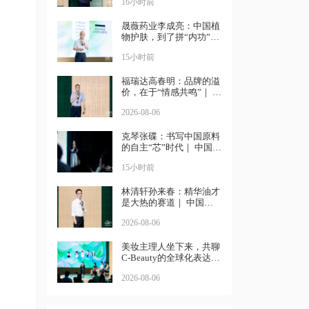
16小时前
晟薇药业李成亮：中国植
物护肤，到了拼“内功”的
时候｜ 中国化妆品大会
15小时前
福瑞达高春明：品牌的溢
价，在于“情感共鸣”｜ 中
国化妆品大会
2026-08-06
克琴张碟：书写中国原料
的自主“芯”时代｜ 中国化
妆品大会
15小时前
林清轩孙来春：精华油才
是大热的赛道｜ 中国化
妆品大会
2026-08-06
美妆主理人坐下来，共聊
C-Beauty的全球化表达丨
中国化妆品大会
2026-08-06