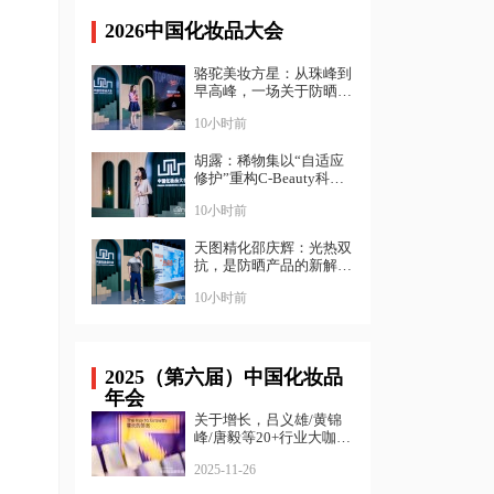
2026中国化妆品大会
骆驼美妆方星：从珠峰到
早高峰，一场关于防晒
的“降维打击”| 中国化妆
10小时前
品大会
胡露：稀物集以“自适应
修护”重构C-Beauty科学
表达｜ 中国化妆品大会
10小时前
天图精化邵庆辉：光热双
抗，是防晒产品的新解法
｜ 中国化妆品大会
10小时前
2025（第六届）中国化妆品
年会
关于增长，吕义雄/黄锦
峰/唐毅等20+行业大咖给
出了答案
2025-11-26