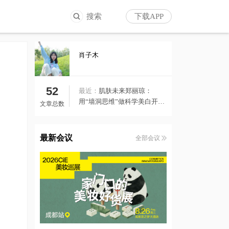
搜索
下载APP
肖子木
52
最近：
肌肤未来郑丽琼：
用“墙洞思维”做科学美白开品
文章总数
｜ 中国化妆品大会
最新会议
全部会议