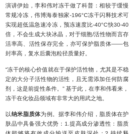
演讲伊始，李和伟对冻干做了科普：相较于缓慢
常规冷冻，伟博海泰独家-196°C冻干闪释技术可
实现超低温急速冷冻，预冻速度比-40°C快30-40
倍，不会生成大块冰晶，对于细胞/活性物而言存
活率高、活性保存完全，亦可保护脂质体——包
封率高，复水后囊泡粒径质量好。
“冻干的核心价值就在于保护活性物，尤其是不稳
定的大分子活性物的活性，且无需添加任何防腐
剂，这是前提性条件。” 基于此，在李和伟看来，
冻干在化妆品领域有非常大的用武之地。
以
纳米脂质体
为例。据李和伟介绍，脂质体在护
肤品中具备强大优势：1.提高成分渗透性：脂质
体能够将有效成分输送至皮肤深处；2.持续释