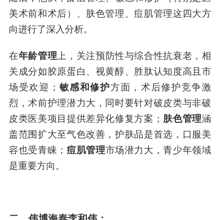
美术前和术后）、肤色管理、痘肌管理这四大方
向进行了深入分析。
在
年龄管理
上，关注预防性与综合性抗衰老，相
关成分如胶原蛋白、视黄醇、胜肽认知度高且市
场受欢迎；
敏感和修护
方面，术后修护竞争激
烈，术前护理潜力大，同时要针对破皮类与非破
皮类医美项目提供差异化修复方案；
肤色管理
涵
盖范围扩大至气色改善，护肤品是首选，口服美
容也受青睐；
痘肌管理
市场潜力大，青少年领域
是重要方向。
二、伟博海泰李和伟：