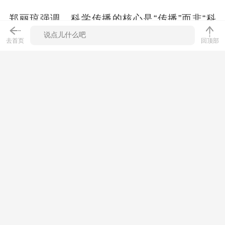
郑丽琼强调，科学传播的核心是“传播”而非“科
学”，目前，品牌正在推进国人理想肤色研究计
去首页
回顶部
划，并发布377科学美白标准，希望通过科学与
美的结合，为消费者提供更好的美白体验。
点击进入
大会专题页
，了解更多现场精彩内容。
【版权提示】本文为作者独立观点，不代表品观网/品
观APP立场。如需转载，请联系原作者。如对本站其他
内容有授权需求，请联系meiti@pinguan.com。