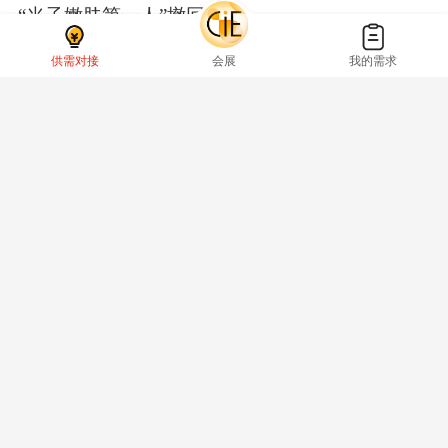
“光子嫩肤第一人”撤回IPO
供需对接
会展
我的需求
陈其胜
·
2025-01-07
市占率TOP2！宝洁/联合利华
服务商冲IPO
陈其胜
·
2024-12-19
估值超100亿！丸美/上海家化
服务商冲IPO
陈其胜
·
2024-12-16