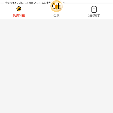
中国化妆品年会 | 涂桂洪：用
生物技术开发功能性护肤品
供需对接
会展
我的需求
#中国化妆品年会#
李静怡
·
2021-12-08
中国化妆品年会丨邱晓锋：中
国进入全民面膜时代
#中国化妆品年会#
石钰
·
2021-12-08
2021美容大赏来了，这50个品
牌上榜！
#中国化妆品年会#
肖佩
·
2021-12-08